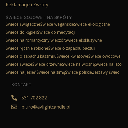
Reklamacje i Zwroty
ŚWIECE SOJOWE - NA SKRÓTY
Świece świąteczne
Świece wegańskie
Świece ekologiczne
Świece do kąpieli
Świece do medytacji
Świece na romantyczny wieczór
Świece ekskluzywne
Świece ręcznie robione
Świece o zapachu paczuli
Świece o zapachu kaszmiru
Świece kwiatowe
Świece owocowe
Świece świeże
Świece drzewne
Świece na wiosnę
Świece na lato
Świece na jesień
Świece na zimę
Świece polskie
Zestawy świec
KONTAKT
531 702 822
biuro@avlightcandle.pl