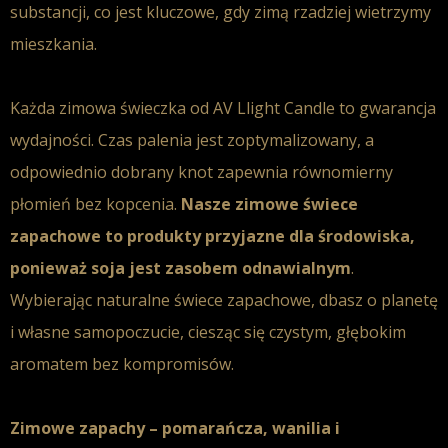
substancji, co jest kluczowe, gdy zimą rzadziej wietrzymy
mieszkania.
Każda
zimowa świeczka
od AV Llight Candle to gwarancja
wydajności.
Czas palenia
jest zoptymalizowany, a
odpowiednio dobrany
knot
zapewnia równomierny
płomień bez kopcenia.
Nasze
zimowe świece
zapachowe
to produkty
przyjazne dla środowiska
,
ponieważ
soja
jest zasobem odnawialnym
.
Wybierając
naturalne świece zapachowe
, dbasz o planetę
i własne samopoczucie, ciesząc się czystym, głębokim
aromat
em bez kompromisów.
Zimowe zapachy – pomarańcza, wanilia i