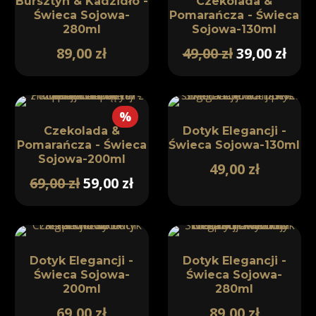
Bursztyn & Kadzidło -
Czekolada &
Świeca Sojowa-
Pomarańcza - Świeca
280ml
Sojowa-130ml
89,00
zł
49,00
zł
39,00
zł
%
Czekolada &
Dotyk Elegancji -
Pomarańcza - Świeca
Świeca Sojowa-130ml
Sojowa-200ml
49,00
zł
69,00
zł
59,00
zł
Dotyk Elegancji -
Dotyk Elegancji -
Świeca Sojowa-
Świeca Sojowa-
200ml
280ml
69,00
zł
89,00
zł