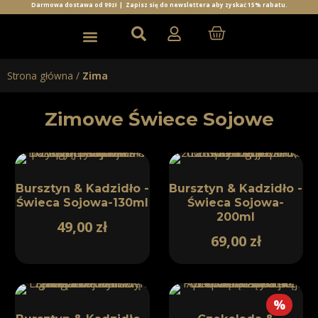
Darmowa dostawa od 99zł |
Zapisz się do newslettera aby zyskać 15% rabatu.
Świece sojowe
Rozmiary świec
Woski i Kominki
Sole do kąpieli
Strona główna
/
Zima
Zimowe Świece Sojowe
Bursztyn & Kadzidło -
Bursztyn & Kadzidło -
Świeca Sojowa-130ml
Świeca Sojowa-
200ml
49,00
zł
69,00
zł
%