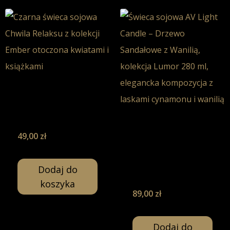
Chwila Relaksu
– Świeca
Sojowa-130ml
Drzewo
49,00
zł
Sandałowe z
Wanilią –
Świeca Sojowa-
Dodaj do
280ml
koszyka
89,00
zł
Dodaj do