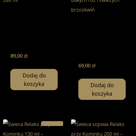
Płatki Róż &
Biała
Płatki Róż &
Brzoskwinia –
Biała
Świeca Sojowa-
Brzoskwinia –
280ml
Świeca Sojowa-
200ml
89,00
zł
69,00
zł
Dodaj do
koszyka
Dodaj do
koszyka
Promocja!