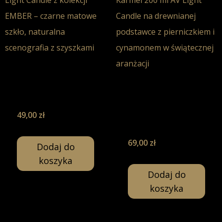
Palo Santo –
Świeca Sojowa-
Piernik &
130ml
Karmel –
Świeca Sojowa-
49,00
zł
200ml
69,00
zł
Dodaj do
koszyka
Dodaj do
koszyka