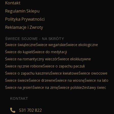
Kontakt
Regulamin Sklepu
Polityka Prywatności
Reklamacje i Zwroty
ŚWIECE SOJOWE - NA SKRÓTY
Świece świąteczne
Świece wegańskie
Świece ekologiczne
Świece do kąpieli
Świece do medytacji
Świece na romantyczny wieczór
Świece ekskluzywne
Świece ręcznie robione
Świece o zapachu paczuli
Świece o zapachu kaszmiru
Świece kwiatowe
Świece owocowe
Świece świeże
Świece drzewne
Świece na wiosnę
Świece na lato
Świece na jesień
Świece na zimę
Świece polskie
Zestawy świec
KONTAKT
531 702 822