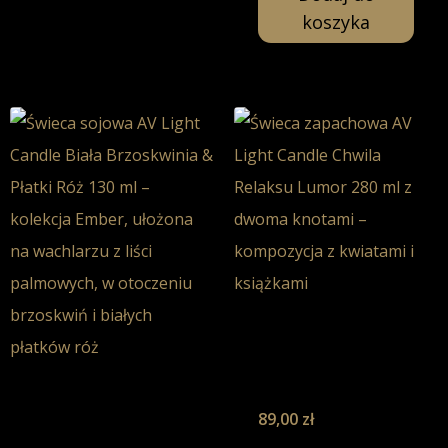
koszyka
Chwila Relaksu
– Świeca
Sojowa-280ml
Płatki Róż &
89,00
zł
Biała
Brzoskwinia –