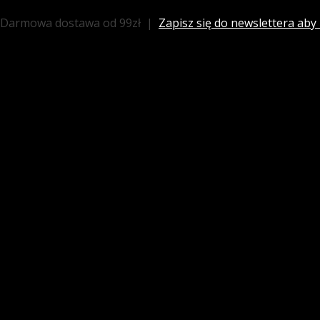
Przejdź
Darmowa dostawa od 99zł |
Zapisz się do newslettera aby
do
treści