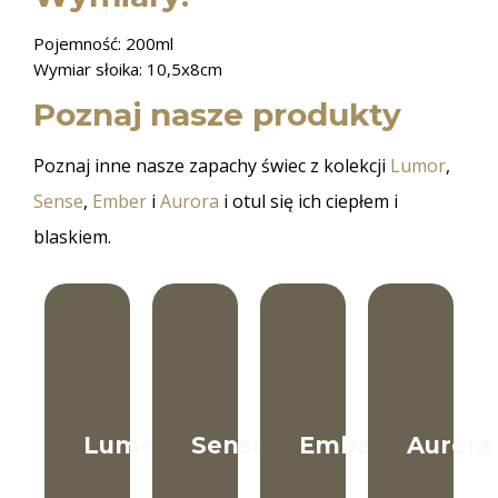
Pojemność: 200ml
Wymiar słoika: 10,5x8cm
Poznaj nasze produkty
Poznaj inne nasze zapachy świec z kolekcji
Lumor
,
Sense
,
Ember
i
Aurora
i otul się ich ciepłem i
blaskiem.
Lumor
Sense
Ember
Aurora