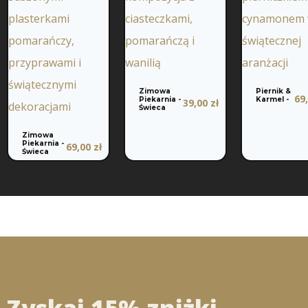
Zimowa
Piernik &
69
Piekarnia -
Karmel -
39,00
zł
Świeca
Zimowa
Piekarnia -
69,00
zł
Świeca
Zyskaj 15% zniżki