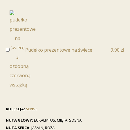
Pudełko prezentowe na świece
9,90
zł
Pudełko
prezentowe
na
świece
KOLEKCJA:
SENSE
NUTA GŁOWY:
EUKALIPTUS, MIĘTA, SOSNA
NUTA SERCA:
JAŚMIN, RÓŻA