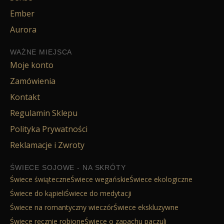
Ember
Aurora
WAŻNE MIEJSCA
Moje konto
Zamówienia
Kontakt
Regulamin Sklepu
Polityka Prywatności
Reklamacje i Zwroty
ŚWIECE SOJOWE - NA SKRÓTY
Świece świąteczne
Świece wegańskie
Świece ekologiczne
Świece do kąpieli
Świece do medytacji
Świece na romantyczny wieczór
Świece ekskluzywne
Świece ręcznie robione
Świece o zapachu paczuli