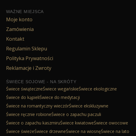
WAŻNE MIEJSCA
Moje konto
Zamówienia
Kontakt
Regulamin Sklepu
Polityka Prywatności
Reklamacje i Zwroty
ŚWIECE SOJOWE - NA SKRÓTY
Świece świąteczne
Świece wegańskie
Świece ekologiczne
Świece do kąpieli
Świece do medytacji
Świece na romantyczny wieczór
Świece ekskluzywne
Świece ręcznie robione
Świece o zapachu paczuli
Świece o zapachu kaszmiru
Świece kwiatowe
Świece owocowe
Świece świeże
Świece drzewne
Świece na wiosnę
Świece na lato