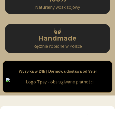
Naturalny wosk sojowy
Handmade
Ręcznie robione w Polsce
Wysyłka w 24h | Darmowa dostawa od 99 zł