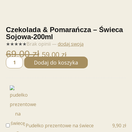
Czekolada & Pomarańcza – Świeca
Sojowa-200ml
★
★
★
★
★
Brak opinii —
dodaj swoją
69,00
zł
59,00
zł
Dodaj do koszyka
Pudełko prezentowe na świece
9,90
zł
Pudełko