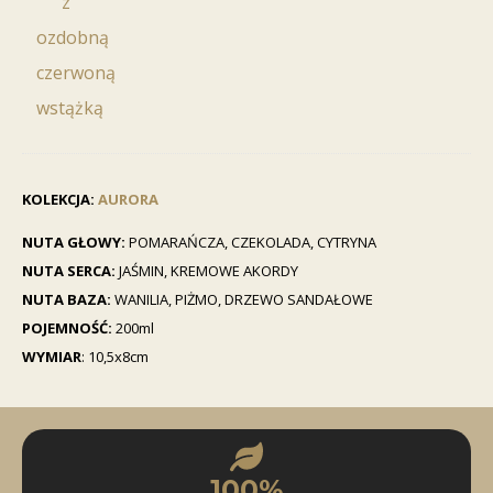
prezentowe
na
świece
KOLEKCJA:
AURORA
NUTA GŁOWY:
POMARAŃCZA, CZEKOLADA, CYTRYNA
NUTA SERCA:
JAŚMIN, KREMOWE AKORDY
NUTA BAZA:
WANILIA, PIŻMO, DRZEWO SANDAŁOWE
POJEMNOŚĆ:
200ml
WYMIAR
: 10,5x8cm
100%