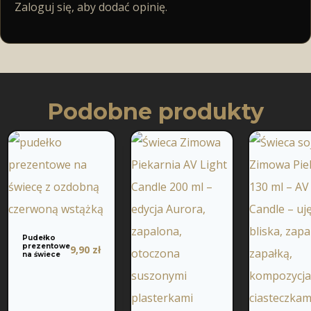
Zaloguj się, aby dodać opinię.
Podobne produkty
Pudełko
prezentowe
9,90
zł
na świece