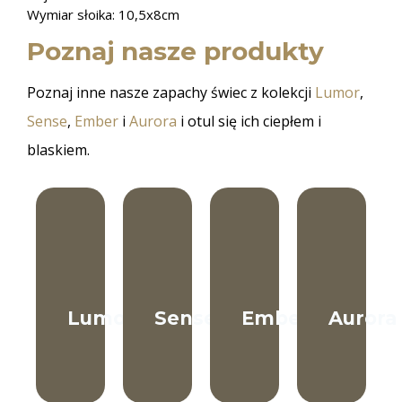
Wymiar słoika: 10,5x8cm
Poznaj nasze produkty
Poznaj inne nasze zapachy świec z kolekcji
Lumor
,
Sense
,
Ember
i
Aurora
i otul się ich ciepłem i
blaskiem.
Lumor
Sense
Ember
Aurora