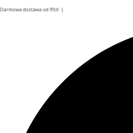
Przejdź
Darmowa dostawa od 99zł |
Zapisz się do newslettera aby
do
treści