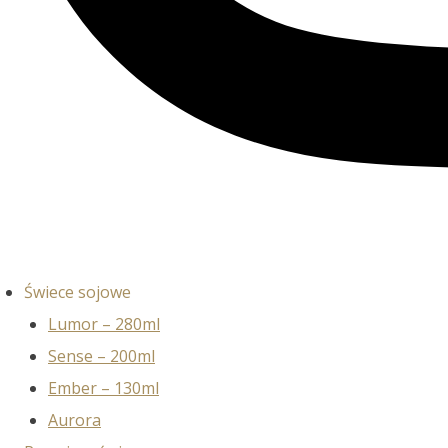
Świece sojowe
Lumor – 280ml
Sense – 200ml
Ember – 130ml
Aurora